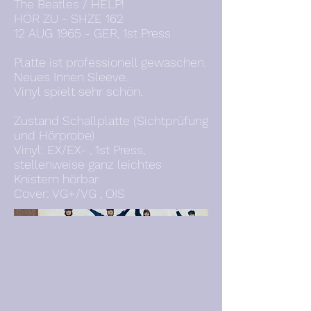
The Beatles / HELP!
HÖR ZU - SHZE 162
12 AUG 1965 - GER, 1st Press
Platte ist professionell gewaschen.
Neues Innen Sleeve.
Vinyl spielt sehr schön.
Zustand Schallplatte (Sichtprüfung
und Hörprobe)
Vinyl: EX/EX- , 1st Press,
stellenweise ganz leichtes
Knistern hörbar
Cover: VG+/VG , OIS