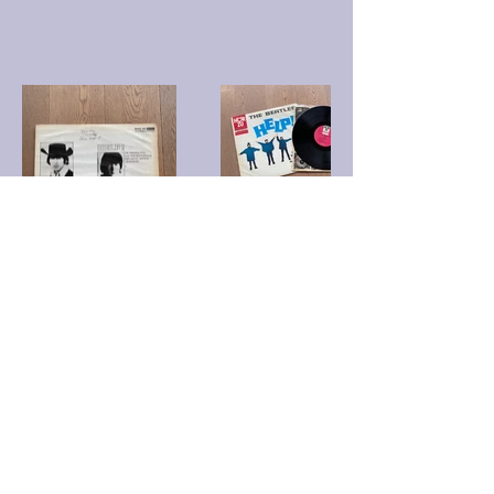
UMY_VinylRecords@gmx.de