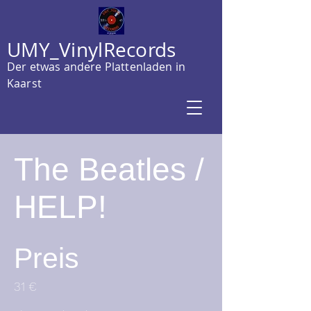
UMY_VinylRecords
Der etwas andere Plattenladen in
Kaarst
The Beatles /
HELP!
Preis
31 €