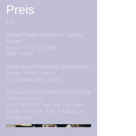
Preis
4 €
Stefan Waggershausen / Sanfter
Rebell
Ariola -
250 150-365
1982 - GER
Platte ist professionell gewaschen.
Neues Innen Sleeve.
Vinyl spielt sehr schön.
Zustand Schallplatte (Sichtprüfung
und Hörprobe)
Vinyl: NM-/EX , leichte Hairlines
Cover: NM-/EX , OIS, Pricetag on
FrontCover