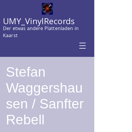
UMY_VinylRecords
Der etwas andere Plattenladen in
Kaarst
Stefan
Waggershau
sen / Sanfter
Rebell