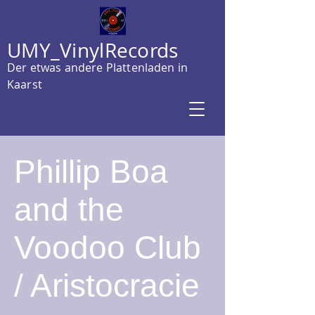
UMY_VinylRecords
Der etwas andere Plattenladen in
Kaarst
Phillip Boa
and the
Voodoo Club
/ Aristocracie