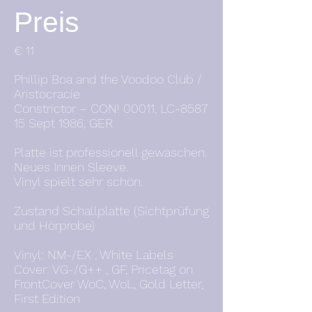
Preis
€ 11
Phillip Boa and the Voodoo Club /
Aristocracie
Constrictor – CON! 00011, LC-8587
15 Sept 1986, GER
Platte ist professionell gewaschen.
Neues Innen Sleeve.
Vinyl spielt sehr schön.
Zustand Schallplatte (Sichtprüfung
und Hörprobe)
Vinyl: NM-/EX , White Labels
Cover: VG-/G++ , GF, Pricetag on
FrontCover WoC, WoL, Gold Letter,
First Edition