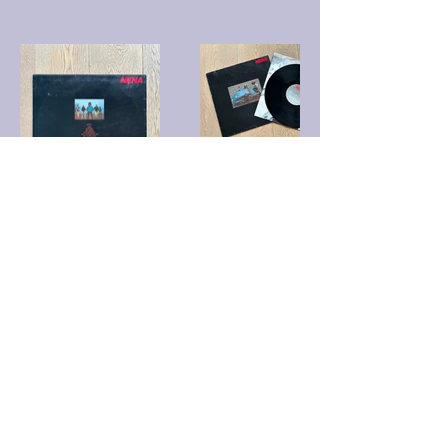
UMY_VinylRecords@gmx.de