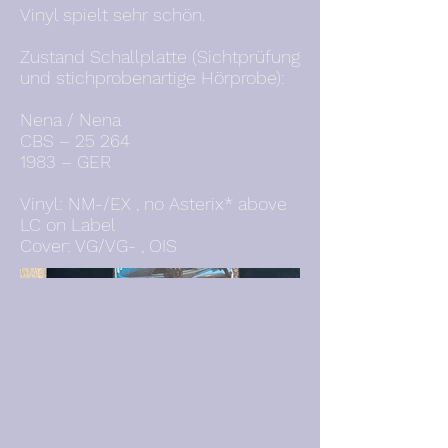
Vinyl spielt sehr schön.
Zustand Schallplatte (Sichtprüfung
und stichprobenartige Hörprobe):
Nena / Nena
CBS – 25 264
1983 – GER
Vinyl: NM-/EX , no Asterix* above
LC on Label
Cover: VG/VG- , OIS