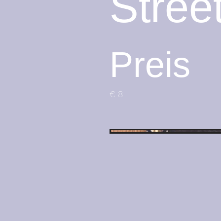
Stree
Preis
€ 8