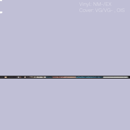
t
Vinyl: NM-/EX
Cover: VG/VG- , OIS