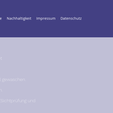
e
Nachhaltigkeit
Impressum
Datenschutz
et
ll gewaschen.
n.
(Sichtprüfung und