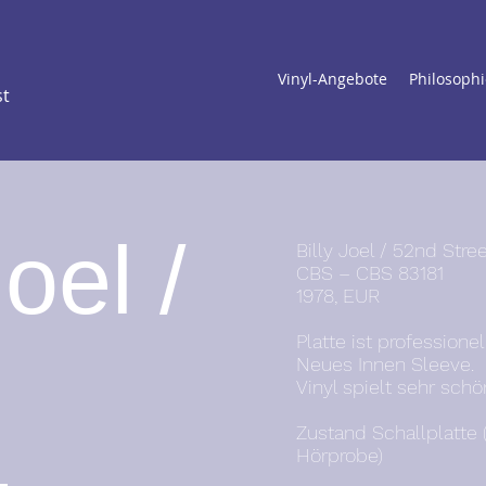
Vinyl-Angebote
Philosophi
st
Joel /
Billy Joel / 52nd Stre
CBS – CBS 83181
1978, EUR
Platte ist professione
Neues Innen Sleeve.
Vinyl spielt sehr schö
Zustand Schallplatte 
Hörprobe)