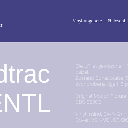
Vinyl-Angebote
Philosophi
st
trac
Die LP ist gewaschen. 
dabei.
Zustand Schallplatte (
stichprobenartige Hörp
ENTL
Original Motion Picture
CBS 86302
Vinyl: mind. EX-/VG++ ,
Cover: VG+/VG , GF, OI