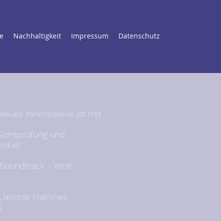
e
Nachhaltigkeit
Impressum
Datenschutz
Neues Innensleeve ist mit
Sichtprüfung und
robe):
 Soundtrack - Yentl
 leichte Hairlines
S