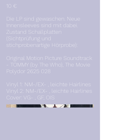
10 €
Die LP sind gewaschen. Neue
Innensleeves sind mit dabei.
Zustand Schallplatten
(Sichtprüfung und
stichprobenartige Hörprobe):
Original Motion Picture Soundtrack
- TOMMY (by The Who), The Movie
Polydor
2625 028
Vinyl 1: NM-/EX- , leichte Hairlines
Vinyl 2: NM-/EX- , leichte Hairlines
Cover: VG- , GF, OIS