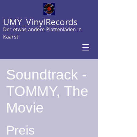
UMY_VinylRecords
Der etwas andere Plattenladen in
Kaarst
Soundtrack -
TOMMY, The
Movie
Preis