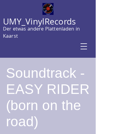
UMY_VinylRecords
Der etwas andere Plattenladen in
Kaarst
Soundtrack -
EASY RIDER
(born on the
road)