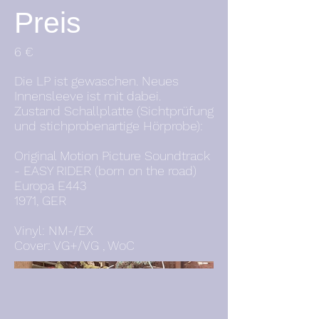
Preis
6 €
Die LP ist gewaschen. Neues
Innensleeve ist mit dabei.
Zustand Schallplatte (Sichtprüfung
und stichprobenartige Hörprobe):
Original Motion Picture Soundtrack
- EASY RIDER (born on the road)
Europa E443
1971, GER
Vinyl: NM-/EX
Cover: VG+/VG , WoC