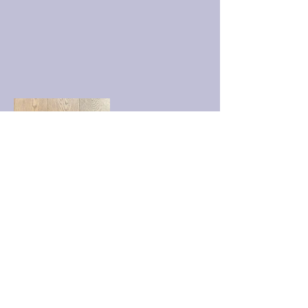
UMY_VinylRecords@gmx.de