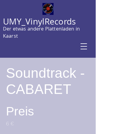
UMY_VinylRecords
Der etwas andere Plattenladen in
Kaarst
Soundtrack -
CABARET
Preis
6 €