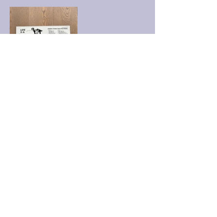
UMY_VinylRecords@gmx.de
©2024 von UMY VinylRecords. Erstellt mit Wix.com