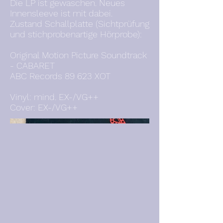
Die LP ist gewaschen. Neues
Innensleeve ist mit dabei.
Zustand Schallplatte (Sichtprüfung
und stichprobenartige Hörprobe):
Original Motion Picture Soundtrack
- CABARET
ABC Records 89 623 XOT
Vinyl: mind. EX-/VG++
Cover: EX-/VG++