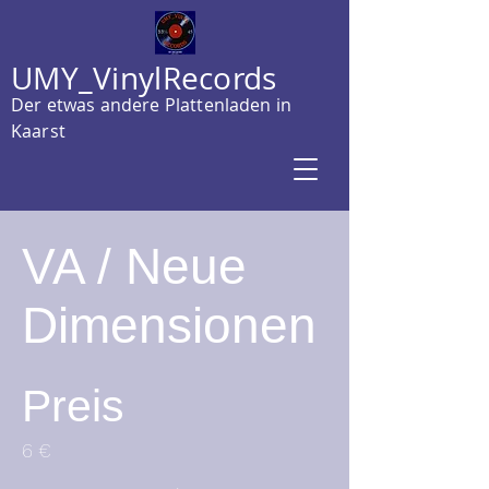
UMY_VinylRecords
Der etwas andere Plattenladen in
Kaarst
VA / Neue
Dimensionen
Preis
6 €