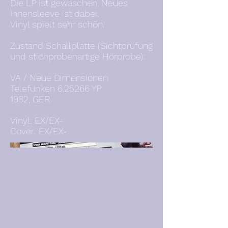
Die LP ist gewaschen. Neues
Innensleeve ist dabei.
Vinyl spielt sehr schön.
Zustand Schallplatte (Sichtprüfung
und stichprobenartige Hörprobe):
VA / Neue Dimensionen
Telefunken 6.25266 YP
1982, GER
Vinyl: EX/EX-
Cover: EX/EX-