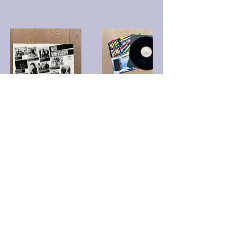
UMY_VinylRecords@gmx.de