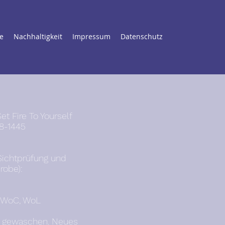
e
Nachhaltigkeit
Impressum
Datenschutz
t Fire To Yourself
8-1445
Sichtprüfung und
robe):
, WoC, WoL
ll gewaschen. Neues