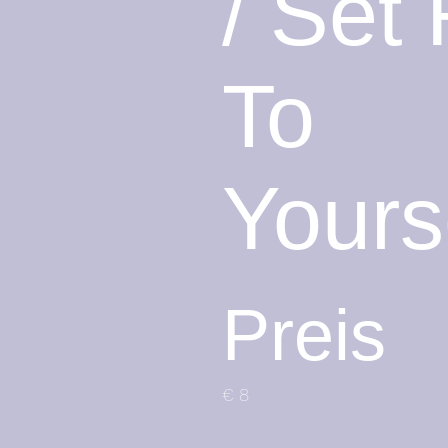
/ Set 
To
Yours
Preis
€ 8