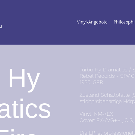
Vinyl-Angebote
Philosophi
st
 Hy
Turbo Hy Dramatics / Se
Rebel Records - SPV 0
1985, GER
Zustand Schallplatte (
tics
stichprobenartige Hörp
Vinyl: NM-/EX
Cover: EX-/VG++ , OIS
Die LP ist professione