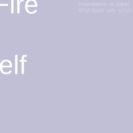
Fire
Innensleeve ist dabei.
Vinyl spielt sehr schön
elf