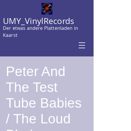
UMY_VinylRecords
Der etwas andere Plattenladen in
Kaarst
Peter And
The Test
Tube Babies
/ The Loud