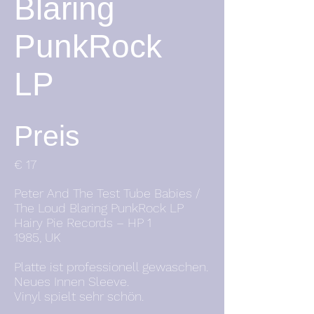
Blaring
PunkRock
LP
Preis
€ 17
Peter And The Test Tube Babies /
The Loud Blaring PunkRock LP
Hairy Pie Records – HP 1
1985, UK
Platte ist professionell gewaschen.
Neues Innen Sleeve.
Vinyl spielt sehr schön.