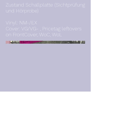
Zustand Schallplatte (Sichtprüfung
und Hörprobe)
Vinyl: NM-/EX
Cover: VG/VG- , Pricetag leftovers
on FrontCover, WoC, WoL