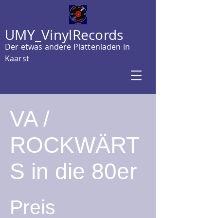
UMY_VinylRecords
Der etwas andere Plattenladen in
Kaarst
VA /
ROCKWÄRT
S in die 80er
Preis