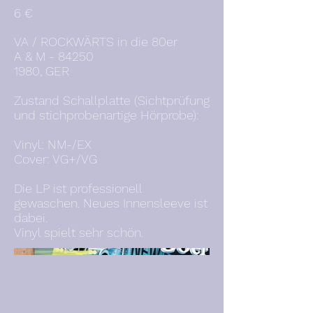
6 €
VA / ROCKWÄRTS in die 80er
A & M - 84250
1980, GER
Zustand Schallplatte (Sichtprüfung
und stichprobenartige Hörprobe):
Vinyl: NM-/EX
Cover: VG+/VG
Die LP ist professionell
gewaschen. Neues Innensleeve ist
dabei.
Vinyl spielt sehr schön.