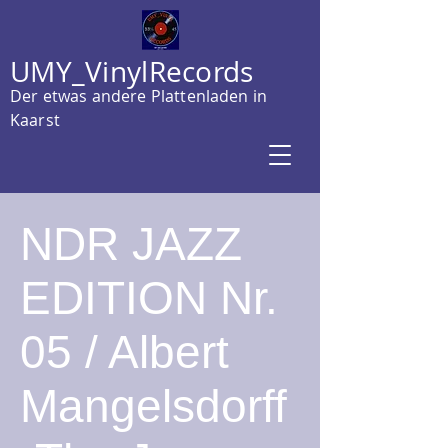
UMY_VinylRecords
Der etwas andere Plattenladen in
Kaarst
NDR JAZZ
EDITION Nr.
05 / Albert
Mangelsdorff