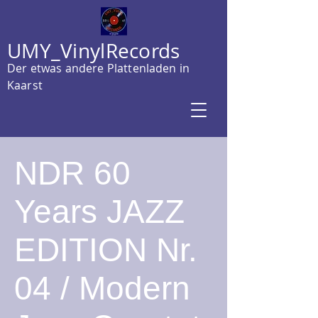
UMY_VinylRecords
Der etwas andere Plattenladen in
Kaarst
NDR 60
Years JAZZ
EDITION Nr.
04 / Modern