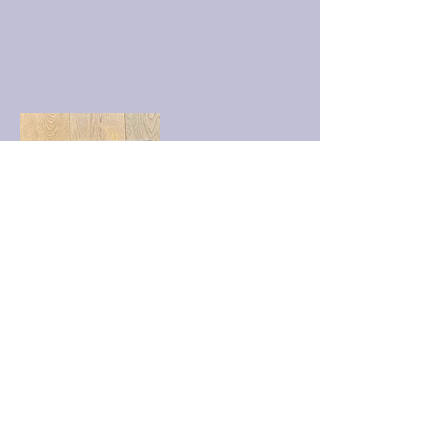
UMY_VinylRecords@gmx.de