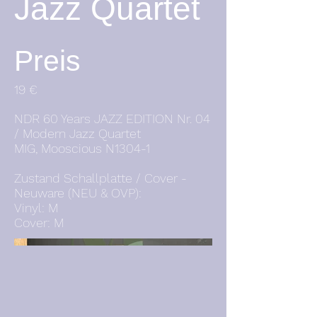
Jazz Quartet
Preis
19 €
NDR 60 Years JAZZ EDITION Nr. 04
/ Modern Jazz Quartet
MIG, Mooscious N1304-1
Zustand Schallplatte / Cover -
Neuware (NEU & OVP):
Vinyl: M
Cover: M