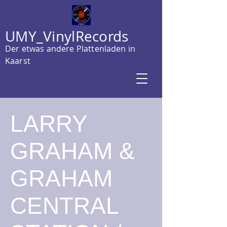
UMY_VinylRecords
Der etwas andere Plattenladen in
Kaarst
LARRY
GRAHAM &
GRAHAM
CENTRAL