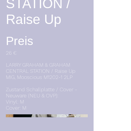
STATION /
Raise Up
Preis
26 €
LARRY GRAHAM & GRAHAM
CENTRAL STATION / Raise Up
MIG, Mooscious M1202-1 2LP
Zustand Schallplatte / Cover -
Neuware (NEU & OVP):
Vinyl: M
Cover: M