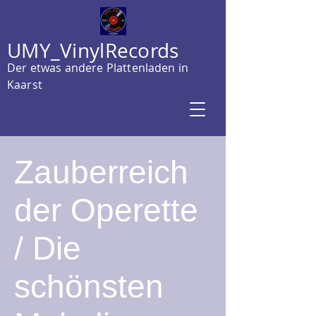
UMY_VinylRecords
Der etwas andere Plattenladen in
Kaarst
Zauberreich
der Operette
/ Die
schönsten