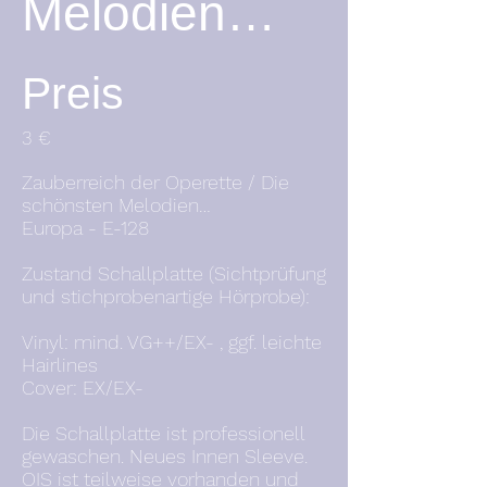
Melodien…
Preis
3 €
Zauberreich der Operette / Die
schönsten Melodien…
Europa - E-128
Zustand Schallplatte (Sichtprüfung
und stichprobenartige Hörprobe):
Vinyl: mind. VG++/EX- , ggf. leichte
Hairlines
Cover: EX/EX-
Die Schallplatte ist professionell
gewaschen. Neues Innen Sleeve.
OIS ist teilweise vorhanden und