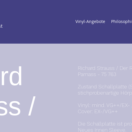
Vinyl-Angebote
Philosophi
st
rd
Richard Strauss / Der 
Parnass - 75 763
Zustand Schallplatte (
stichprobenartige Hörp
ss /
Vinyl: mind. VG++/EX- , 
Cover: EX-/VG++
Die Schallplatte ist pr
Neues Innen Sleeve.