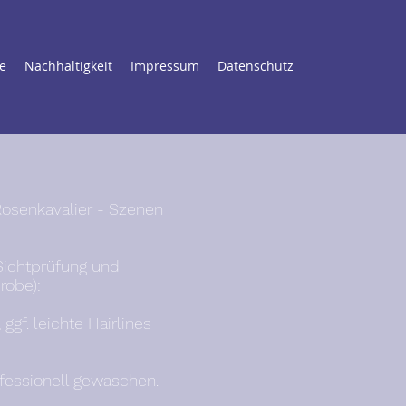
e
Nachhaltigkeit
Impressum
Datenschutz
Rosenkavalier - Szenen
Sichtprüfung und
robe):
ggf. leichte Hairlines
ofessionell gewaschen.