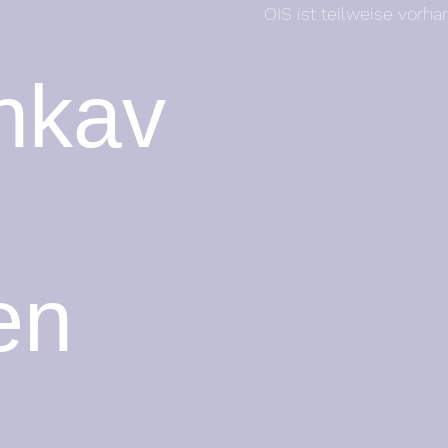
OIS ist teilweise vorh
nkav
en