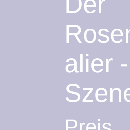
Der
Rose
alier -
Szen
Preis