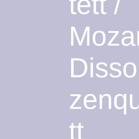
tett /
Mozar
Diss
zenqu
tt