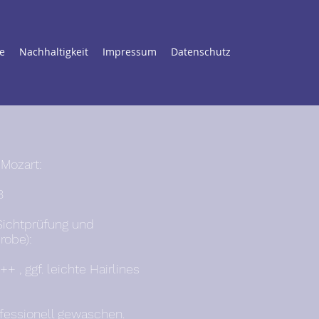
e
Nachhaltigkeit
Impressum
Datenschutz
 Mozart:
8
Sichtprüfung und
robe):
+ , ggf. leichte Hairlines
ofessionell gewaschen.