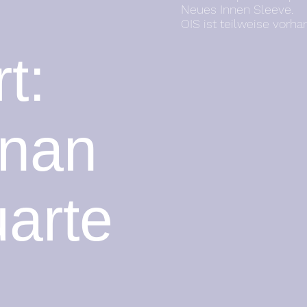
Neues Innen Sleeve.
OIS ist teilweise vorh
t:
onan
arte