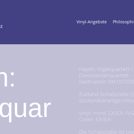
Vinyl-Angebote
Philosophi
st
n:
Haydn: Vogelquartett /
Dissonanzenquartett
Sastruphon SM 00702
Zustand Schallplatte (
quar
stichprobenartige Hörp
Vinyl: mind. EX/EX-/VG+
Cover: EX/EX-
Die Schallplatte ist pr