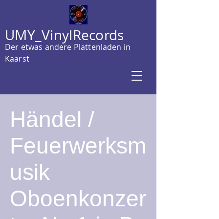
UMY_VinylRecords
Der etwas andere Plattenladen in
Kaarst
Händel /
Feuerwerksm
usik
Oboenkonzer