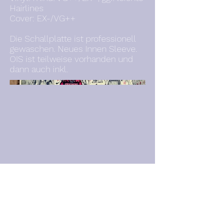
Hairlines
Cover: EX-/VG++
Die Schallplatte ist professionell
gewaschen. Neues Innen Sleeve.
OIS ist teilweise vorhanden und
dann auch inkl.