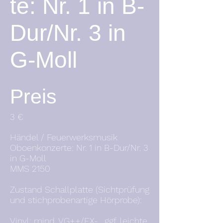
te: Nr. 1 in B-
Dur/Nr. 3 in
G-Moll
Preis
3 €
Händel / Feuerwerksmusik
Oboenkonzerte: Nr. 1 in B-Dur/Nr. 3
in G-Moll
MMS 2150
Zustand Schallplatte (Sichtprüfung
und stichprobenartige Hörprobe):
Vinyl: mind. VG++/EX- , ggf. leichte