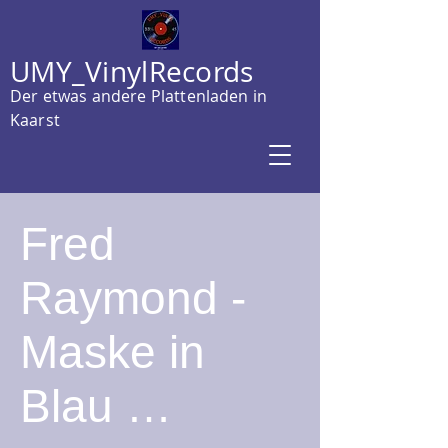
UMY_VinylRecords
Der etwas andere Plattenladen in
Kaarst
Fred
Raymond -
Maske in
Blau …