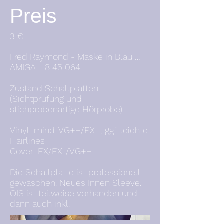
Preis
3 €
Fred Raymond - Maske in Blau …
AMIGA - 8 45 064
Zustand Schallplatten
(Sichtprüfung und
stichprobenartige Hörprobe):
Vinyl: mind. VG++/EX- , ggf. leichte
Hairlines
Cover: EX/EX-/VG++
Die Schallplatte ist professionell
gewaschen. Neues Innen Sleeve.
OIS ist teilweise vorhanden und
dann auch inkl.