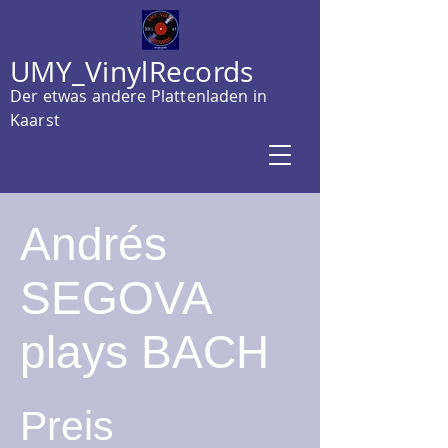
UMY_VinylRecords
Der etwas andere Plattenladen in
Kaarst
Andrés
SEGOVA
plays BACH
Preis