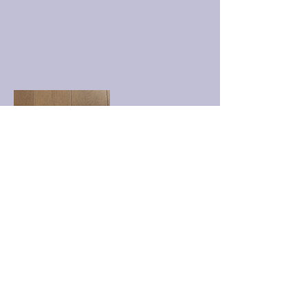
UMY_VinylRecords@gmx.de