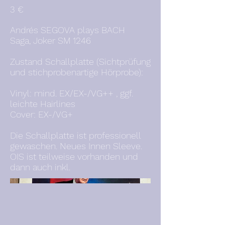
3 €
Andrés SEGOVA plays BACH
Saga, Joker SM 1246
Zustand Schallplatte (Sichtprüfung
und stichprobenartige Hörprobe):
Vinyl: mind. EX/EX-/VG++ , ggf.
leichte Hairlines
Cover: EX-/VG+
Die Schallplatte ist professionell
gewaschen. Neues Innen Sleeve.
OIS ist teilweise vorhanden und
dann auch inkl.