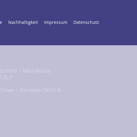
e
Nachhaltigkeit
Impressum
Datenschutz
ctrum / Mild Maniac
1 2LP
/ Cover - Neuware (NEU &