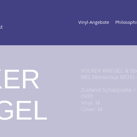
Vinyl-Angebote
Philosophi
st
KER
VOLKER KRIEGEL & Spe
MIG, Mooscious M1310-
Zustand Schallplatte 
OVP):
GEL
Vinyl: M
Cover: M