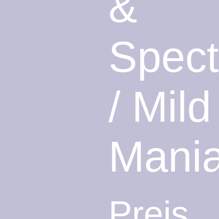
&
Spec
/ Mild
Mani
Preis