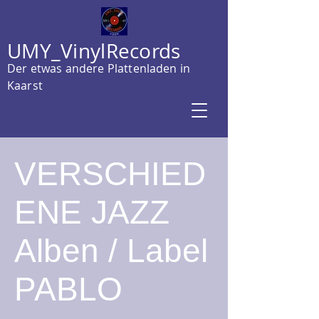
UMY_VinylRecords
Der etwas andere Plattenladen in
Kaarst
VERSCHIED
ENE JAZZ
Alben / Label
PABLO