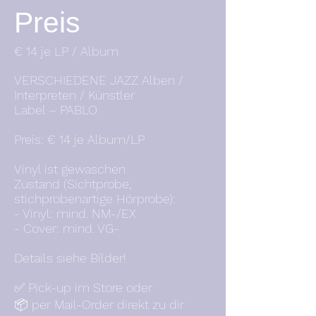
Preis
€ 14 je LP / Album
VERSCHIEDENE JAZZ Alben /
Interpreten / Künstler
Label – PABLO
Preis: € 14 je Album/LP
Vinyl ist gewaschen
Zustand (Sichtprobe,
stichprobenartige Hörprobe):
- Vinyl: mind. NM-/EX
- Cover: mind. VG-
Details siehe Bilder!
✅ Pick-up im Store oder
📦 per Mail-Order direkt zu dir