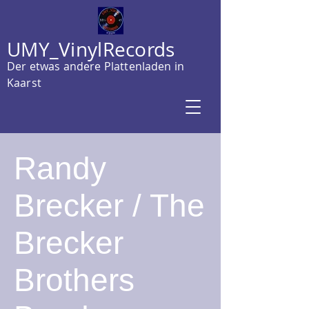
UMY_VinylRecords
Der etwas andere Plattenladen in
Kaarst
Randy
Brecker / The
Brecker
Brothers