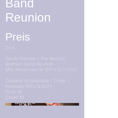
Band
Reunion
Preis
24 €
Randy Brecker / The Brecker
Brothers Band Reunion
MIG, Mooscious M 1217-1 2LP+DVD
Zustand Schallplatte / Cover -
Neuware (NEU & OVP):
Vinyl: M
Cover: M