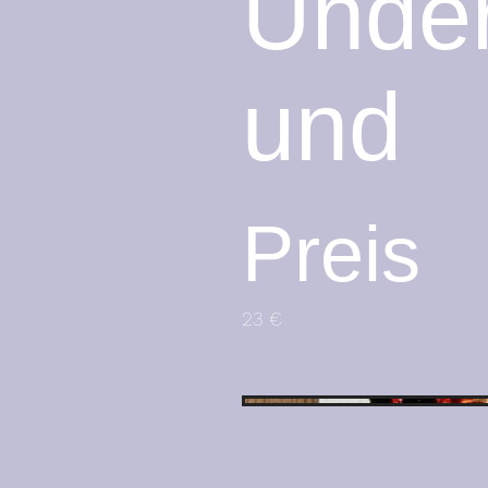
Unde
und
Preis
23 €