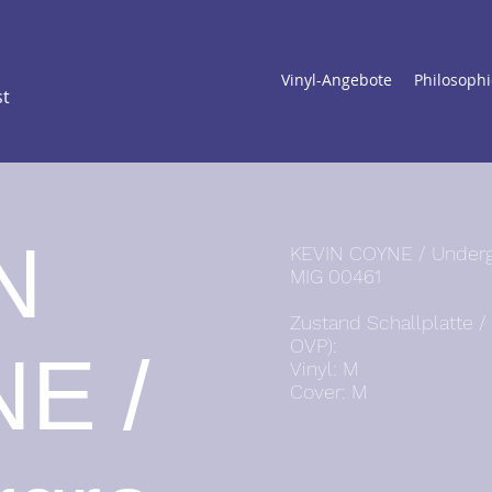
Vinyl-Angebote
Philosophi
st
N
KEVIN COYNE / Under
MIG 00461
Zustand Schallplatte 
OVP):
E /
Vinyl: M
Cover: M