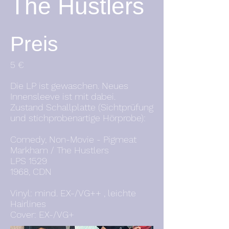
The Hustlers
Preis
5 €
Die LP ist gewaschen. Neues
Innensleeve ist mit dabei.
Zustand Schallplatte (Sichtprüfung
und stichprobenartige Hörprobe):
Comedy, Non-Movie - Pigmeat
Markham / The Hustlers
LPS 1529
1968, CDN
Vinyl: mind. EX-/VG++ , leichte
Hairlines
Cover: EX-/VG+