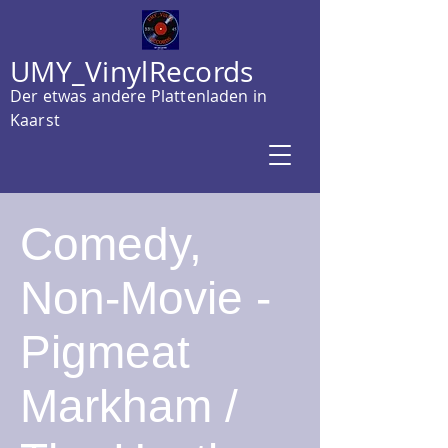
UMY_VinylRecords
Der etwas andere Plattenladen in
Kaarst
Comedy,
Non-Movie -
Pigmeat
Markham /