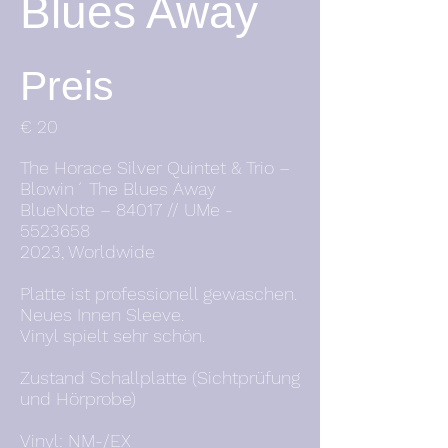
Blues Away
Preis
€ 20
The Horace Silver Quintet & Trio –
Blowin´ The Blues Away
BlueNote – 84017 // UMe -
5523658
2023, Worldwide
Platte ist professionell gewaschen.
Neues Innen Sleeve.
Vinyl spielt sehr schön.
Zustand Schallplatte (Sichtprüfung
und Hörprobe)
Vinyl: NM-/EX