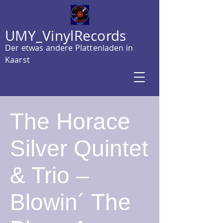
UMY_VinylRecords
Der etwas andere Plattenladen in
Kaarst
The Horace
Silver Quintet
& Trio –
Blowin´ The