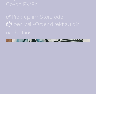
Cover: EX/EX-
✅ Pick-up im Store oder
📦 per Mail-Order direkt zu dir
nach Hause