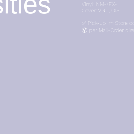
ities
Vinyl: NM-/EX-
Cover: VG- , OIS
✅ Pick-up im Store o
📦 per Mail-Order dir