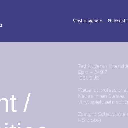
Vinyl-Angebote
Philosophi
st
Ted Nugent / Intensiti
Epic – 84917
1981, EUR
Platte ist professione
t /
Neues Innen Sleeve.
Vinyl spielt sehr schö
Zustand Schallplatte 
Hörprobe)