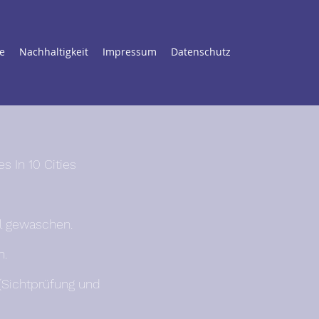
e
Nachhaltigkeit
Impressum
Datenschutz
es In 10 Cities
ll gewaschen.
n.
(Sichtprüfung und