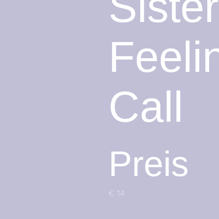
Sister
Feeli
Call
Preis
€ 14