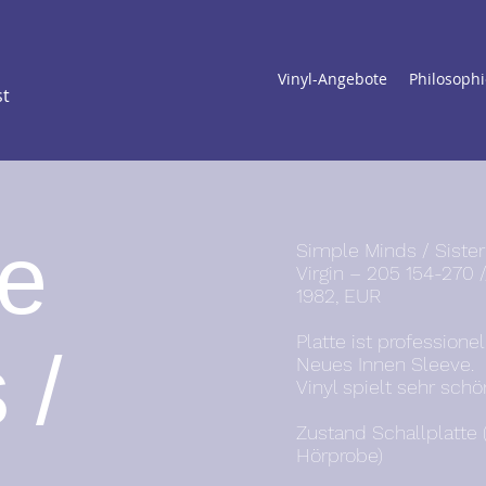
Vinyl-Angebote
Philosophi
st
e
Simple Minds / Sister
Virgin – 205 154-270 
1982, EUR
Platte ist professione
 /
Neues Innen Sleeve.
Vinyl spielt sehr schö
Zustand Schallplatte 
Hörprobe)