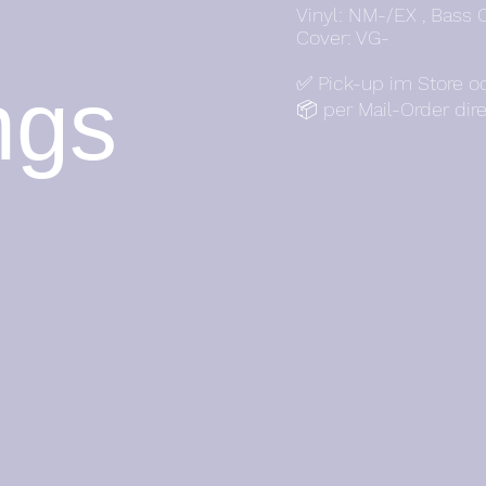
Vinyl: NM-/EX , Bass 
Cover: VG-
✅ Pick-up im Store o
ngs
📦 per Mail-Order dir