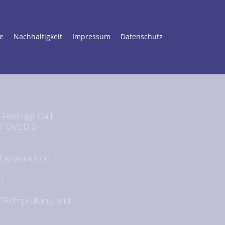
e
Nachhaltigkeit
Impressum
Datenschutz
 Feelings Call
// OVED 2
ll gewaschen.
n.
(Sichtprüfung und