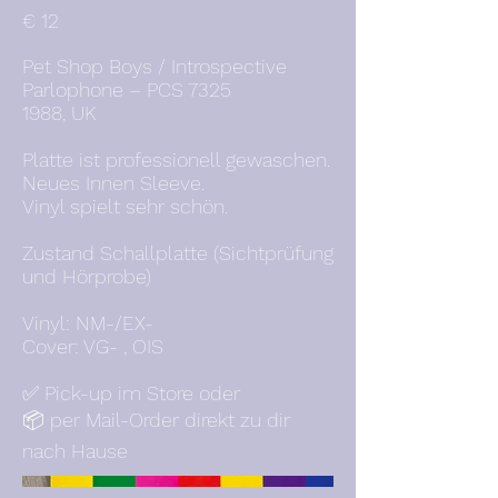
€ 12
Pet Shop Boys / Introspective
Parlophone – PCS 7325
1988, UK
Platte ist professionell gewaschen.
Neues Innen Sleeve.
Vinyl spielt sehr schön.
Zustand Schallplatte (Sichtprüfung
und Hörprobe)
Vinyl: NM-/EX-
Cover: VG- , OIS
✅ Pick-up im Store oder
📦 per Mail-Order direkt zu dir
nach Hause