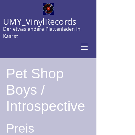
UMY_VinylRecords
Der etwas andere Plattenladen in
Kaarst
Pet Shop
Boys /
Introspective
Preis