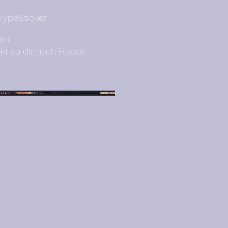
 HypeSticker
der
ekt zu dir nach Hause