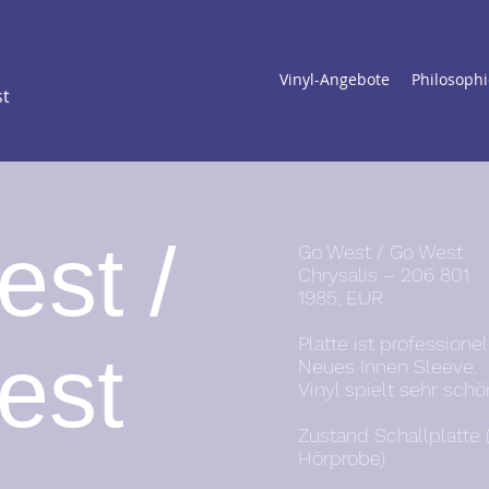
Vinyl-Angebote
Philosophi
st
st /
Go West / Go West
Chrysalis – 206 801
1985, EUR
Platte ist professione
est
Neues Innen Sleeve.
Vinyl spielt sehr schö
Zustand Schallplatte 
Hörprobe)