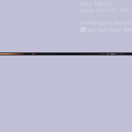
Vinyl: NM-/EX
Cover: VG+/VG , OIS,
✅ Pick-up im Store o
📦 per Mail-Order dir