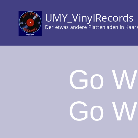
UMY_VinylRecords
Der etwas andere Plattenladen in Kaar
Go We
Go W