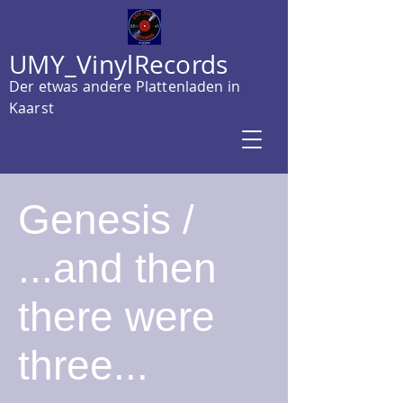
UMY_VinylRecords
Der etwas andere Plattenladen in
Kaarst
Genesis /
...and then
there were
three...