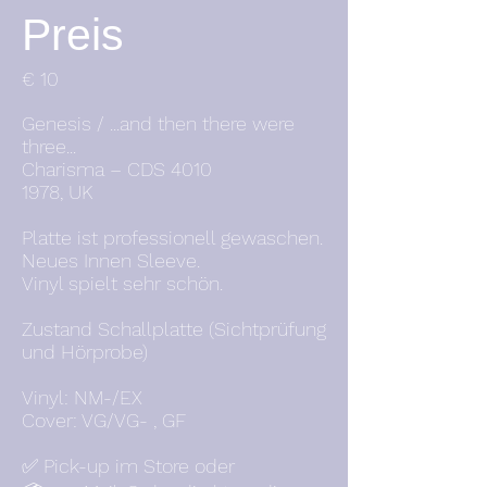
Preis
€ 10
Genesis / ...and then there were
three...
Charisma – CDS 4010
1978, UK
Platte ist professionell gewaschen.
Neues Innen Sleeve.
Vinyl spielt sehr schön.
Zustand Schallplatte (Sichtprüfung
und Hörprobe)
Vinyl: NM-/EX
Cover: VG/VG- , GF
✅ Pick-up im Store oder