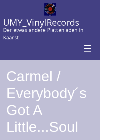
UMY_VinylRecords
Der etwas andere Plattenladen in
Kaarst
Carmel /
Everybody´s
Got A
Little...Soul