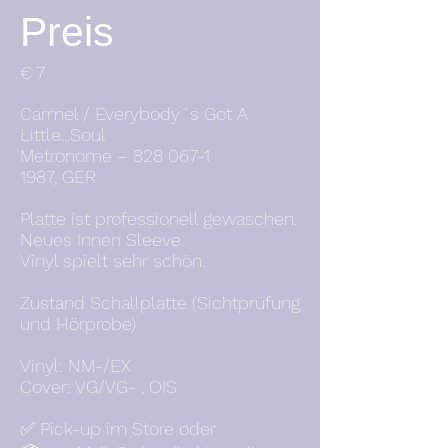
Preis
€ 7
Carmel / Everybody´s Got A
Little...Soul
Metronome –
828 067-1
1987, GER
Platte ist professionell gewaschen.
Neues Innen Sleeve.
Vinyl spielt sehr schön.
Zustand Schallplatte (Sichtprüfung
und Hörprobe)
Vinyl: NM-/EX
Cover: VG/VG- , OIS
✅ Pick-up im Store oder