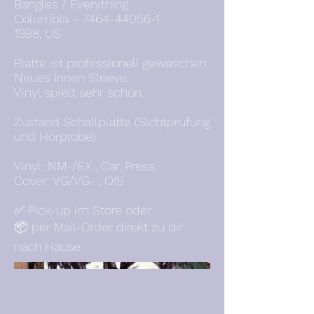
Bangles / Everything
Columbia –
7464-44056-1
1988, US
Platte ist professionell gewaschen.
Neues Innen Sleeve.
Vinyl spielt sehr schön.
Zustand Schallplatte (Sichtprüfung
und Hörprobe)
Vinyl: NM-/EX , Car. Press.
Cover: VG/VG- , OIS
✅ Pick-up im Store oder
📦 per Mail-Order direkt zu dir
nach Hause