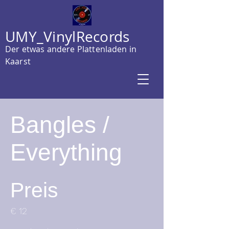
UMY_VinylRecords
Der etwas andere Plattenladen in
Kaarst
Bangles /
Everything
Preis
€ 12