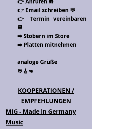
👉 Anrufen ☎️
👉 Email schreiben 💬
👉 Termin vereinbaren
📆
➡️ Stöbern im Store
➡️ Platten mitnehmen
analoge Grüße
🤘🎸👊
KOOPERATIONEN /
EMPFEHLUNGEN
MIG - Made in Germany
Music