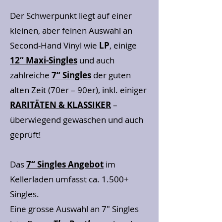
Der Schwerpunkt liegt auf einer
kleinen, aber feinen Auswahl an
Second-Hand Vinyl wie
LP
, einige
12“ Maxi-Singles
und auch
zahlreiche
7“ Singles
der guten
alten Zeit (70er – 90er), inkl. einiger
RARITÄTEN & KLASSIKER
–
überwiegend gewaschen und auch
geprüft!
Das
7“ Singles Angebot
im
Kellerladen umfasst ca. 1.500+
Singles.
Eine grosse Auswahl an 7" Singles