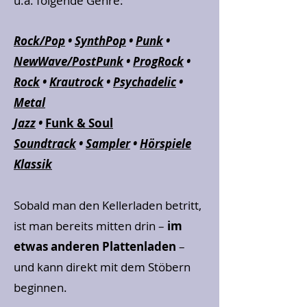
u.a. folgende Genre:
Rock/Pop
•
SynthPop
•
Punk
•
NewWave/PostPunk
•
ProgRock
•
Rock
•
Krautrock
•
Psychadelic
•
Metal
Jazz
•
Funk & Soul
Soundtrack
•
Sampler
•
Hörspiele
Klassik
Sobald man den Kellerladen betritt,
ist man bereits mitten drin –
im
etwas anderen Plattenladen
–
und kann direkt mit dem Stöbern
beginnen.