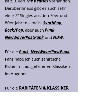
ist z.B. von
The Beatles
vorhanden.
Darüberhinaus gibt es auch sehr
viele 7" Singles aus den 70er und
80er Jahren – meist
SynthPop
,
Rock/Pop
, aber auch
Punk
,
NewWave/PostPunk
und
NDW
.
Für die
Punk
,
NewWave/PostPunk
Fans habe ich auch zahlreiche
Kisten mit ausgefallenen Klassikern
im Angebot.
Für die
RARITÄTEN & KLASSIKER
Fans habe ich auch zahlreiche
interessante Platten im Angebot.