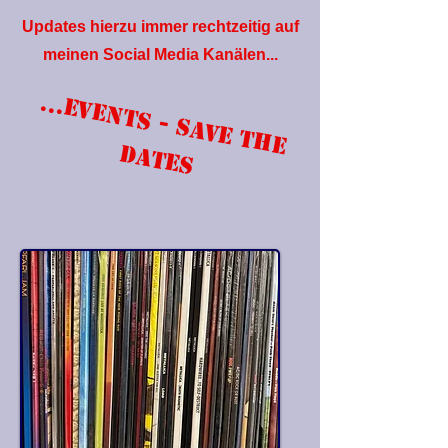
Updates hierzu immer rechtzeitig auf
meinen Social Media Kanälen...
...E
V
E
N
T
S
- S
A
V
E
T
H
E
A
T
E
D
S